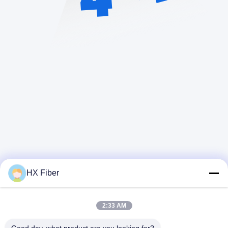
HX Fiber
2:33 AM
Γρήγορη επαφή