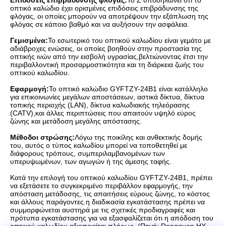
Επιδόσεις επιβράδυνσης φλόγας:
Το Z υποδηλώνει ότι το
οπτικό καλώδιο έχει ορισμένες επιδόσεις επιβράδυνσης της
φλόγας, οι οποίες μπορούν να αποτρέψουν την εξάπλωση της
φλόγας σε κάποιο βαθμό και να αυξήσουν την ασφάλεια.
Γεμισμένα:
Το εσωτερικό του οπτικού καλωδίου είναι γεμάτο με
αδιάβροχες ενώσεις, οι οποίες βοηθούν στην προστασία της
οπτικής ινών από την εισβολή υγρασίας,βελτιώνοντας έτσι την
περιβαλλοντική προσαρμοστικότητα και τη διάρκεια ζωής του
οπτικού καλωδίου.
Εφαρμογή:
Το οπτικό καλώδιο GYFTZY-24B1 είναι κατάλληλο
για επικοινωνίες μεγάλων αποστάσεων, αστικά δίκτυα, δίκτυα
τοπικής περιοχής (LAN), δίκτυα καλωδιακής τηλεόρασης
(CATV),και άλλες περιπτώσεις που απαιτούν υψηλό εύρος
ζώνης και μετάδοση μεγάλης απόστασης.
Μέθοδοι στρώσης:
Λόγω της ποικίλης και ανθεκτικής δομής
του, αυτός ο τύπος καλωδίου μπορεί να τοποθετηθεί με
διάφορους τρόπους, συμπεριλαμβανομένων των
υπερυψωμένων, των αγωγών ή της άμεσης ταφής.
Κατά την επιλογή του οπτικού καλωδίου GYFTZY-24B1, πρέπει
να εξετάσετε το συγκεκριμένο περιβάλλον εφαρμογής, την
απόσταση μετάδοσης, τις απαιτήσεις εύρους ζώνης, το κόστος
και άλλους παράγοντες.η διαδικασία εγκατάστασης πρέπει να
συμμορφώνεται αυστηρά με τις σχετικές προδιαγραφές και
πρότυπα εγκατάστασης για να εξασφαλίζεται ότι η απόδοση του