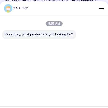
οπτικού καλωδίου αξιοποιείται πλήρως. (Πηγή: Dongguan HX
Fiber Technology Co., Ltd)
HX Fiber
5:55 AM
Γρήγορη επαφή
Good day, what product are you looking for?
Διεύθυνση
Κτίριο Νο.2, οδός Gaoli 3rd, πόλη Tangxia, Dongguan, Κίνα
Τηλ
86-0769-8772-9980
E-mail
sales@hxfiber.com
Πολιτική Απορρήτου
|
Sitemap
| Κίνα Καλή ποιότητα Υπαίθριο
θωρακισμένο καλώδιο οπτικών ινών Προμηθευτής. 2024-2026