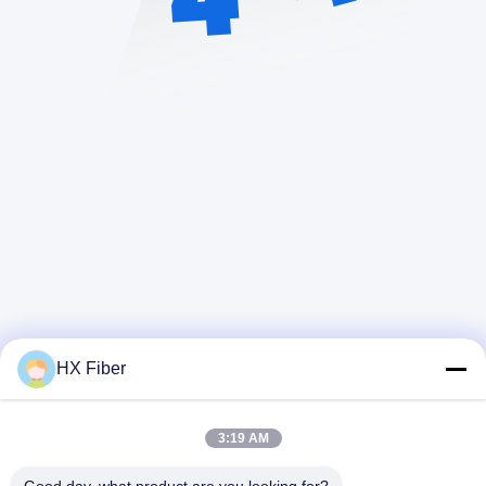
HX Fiber
3:19 AM
Γρήγορη επαφή