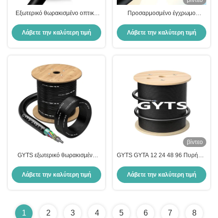
βίντεο
Εξωτερικό θωρακισμένο οπτικό
Προσαρμοσμένο έγχρωμο
καλώδιο GYTA/GYTS με 2-288
θωρακισμένο καλώδιο οπτικών
πυρήνες G652D Τύπος ινών και
ινών GYTA για επικοινωνία με
Λάβετε την καλύτερη τιμή
Λάβετε την καλύτερη τιμή
προσαρμοσμένο μήκος
λανθάνοντα χαλαρό σωλήνα
βίντεο
GYTS εξωτερικό θωρακισμένο
GYTS GYTA 12 24 48 96 Πυρήνες
οπτικό καλώδιο ινών με G652D
Οπτικό Καλώδιο Μαύρο
ίνες και δομή πολλαπλών
Εξωτερικού Χώρου Θωρακισμένο
Λάβετε την καλύτερη τιμή
Λάβετε την καλύτερη τιμή
χαλαρών σωλήνων σε
Καλώδιο
προσαρμοσμένο μήκος
1
2
3
4
5
6
7
8