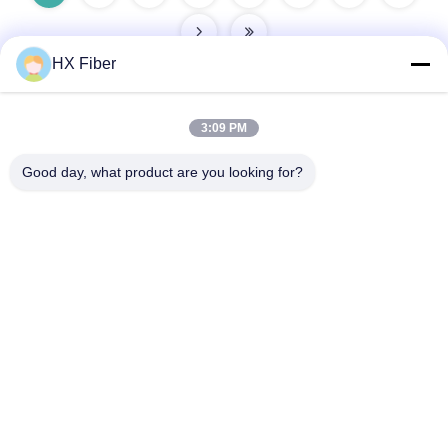
HX Fiber
3:09 PM
Γρήγορη επαφή
Good day, what product are you looking for?
Διεύθυνση
Κτίριο Νο.2, οδός Gaoli 3rd, πόλη Tangxia, Dongguan, Κίνα
Τηλ
86-0769-8772-9980
E-mail
sales@hxfiber.com
Πολιτική Απορρήτου
|
Sitemap
| Κίνα Καλή ποιότητα Υπαίθριο