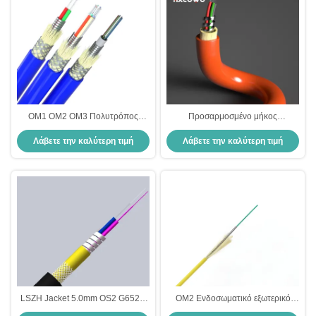
OM1 OM2 OM3 Πολυτρόπος
Προσαρμοσμένο μήκος
θωρακισμένο καλώδιο οπτικών
πολυμόδιο 6 πυρήνες 12 πυρήνες
Λάβετε την καλύτερη τιμή
Λάβετε την καλύτερη τιμή
ινών
ευέλικτο σπειροειδές χάλυβα
θωρακισμένο οπτικό καλώδιο ινών
LSZH Jacket 5.0mm OS2 G652D
OM2 Ενδοσωματικό εξωτερικό
Μοναδικό θωρακισμένο οπτικό
θωρακισμένο καλώδιο οπτικών