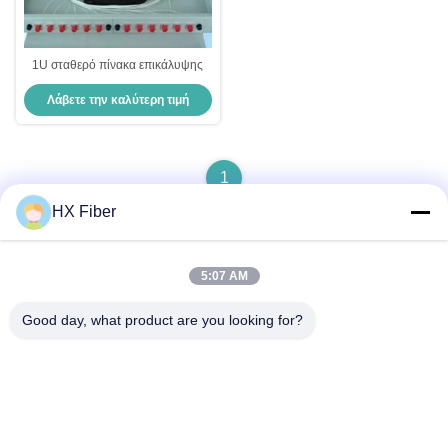
1U σταθερό πίνακα επικάλυψης
Λάβετε την καλύτερη τιμή
1
HX Fiber
5:07 AM
Γρήγορη επαφή
Good day, what product are you looking for?
Διεύθυνση
Κτίριο Νο.2, οδός Gaoli 3rd, πόλη Tangxia, Dongguan, Κίνα
Τηλ
86-0769-8772-9980