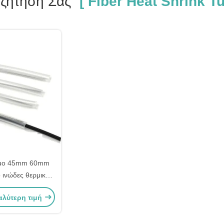
ζήτησή Σας
[ Fiber Heat Shrink Tu
μο 45mm 60mm
ινώδες θερμική
σωλήνα για την
αλύτερη τιμή
α πλέγματος