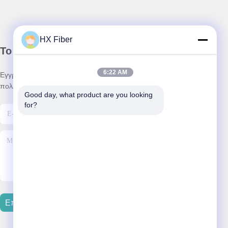
HX Fiber
Το ενημερωτικό μας δελτίο
6:22 AM
Εγγραφείτε στο ενημερωτικό μας δελτίο για εκπτώσεις και
πολλά άλλα.
Good day, what product are you looking 
for?
Επικοινωνήστε Μαζί Μας