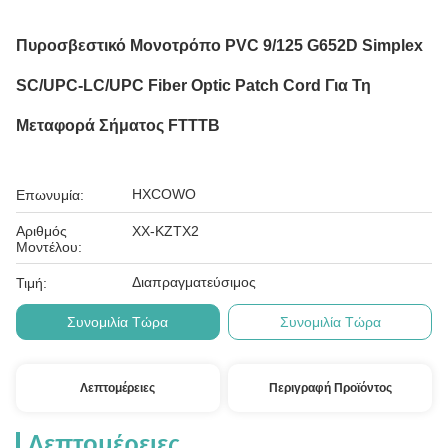
Πυροσβεστικό Μονοτρόπο PVC 9/125 G652D Simplex
SC/UPC-LC/UPC Fiber Optic Patch Cord Για Τη
Μεταφορά Σήματος FTTTB
HXCOWO
Επωνυμία:
Αριθμός
ΧΧ-KZTX2
Μοντέλου:
Διαπραγματεύσιμος
Τιμή:
Συνομιλία Τώρα
Συνομιλία Τώρα
Λεπτομέρειες
Περιγραφή Προϊόντος
Λεπτομέρειες