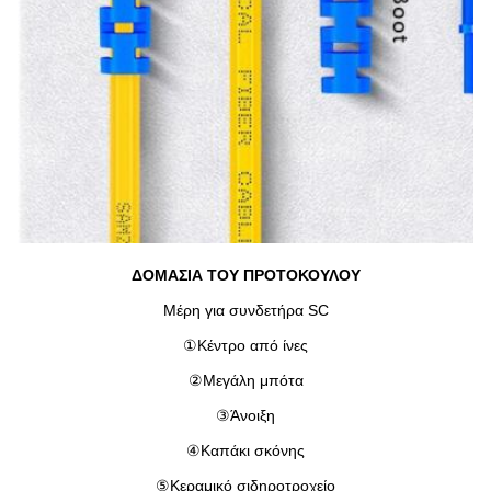
ΔΟΜΑΣΙΑ ΤΟΥ ΠΡΟΤΟΚΟΥΛΟΥ
Μέρη για συνδετήρα SC
①
Κέντρο από ίνες
②
Μεγάλη μπότα
③
Άνοιξη
④
Καπάκι σκόνης
⑤
Κεραμικό σιδηροτροχείο