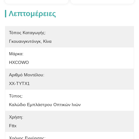
Λεπτομέρειες
Τόπος Καταγωγής:
Γκουανγκντόνγκ, Κίνα
Μάρκα:
HXCOWO
Αριθμό Μοντέλου:
ΧΧ-TYTX1
Τύπος:
Καλώδιο Εμπλάστρου Οπτικών Ινών
Χρήση:
Fttx
Χρόνος Εγγύησης: