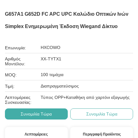
G657A1 G652D FC APC UPC Καλώδιο Οπτικών Ινών
Simplex Ενημερωμένη Έκδοση Wiegand Δίκτυο
HXCOWO
Επωνυμία:
Αριθμός
ΧΧ-TYTX1
Μοντέλου:
100 τεμάχια
MOQ:
Διαπραγματεύσιμος
Τιμή:
Λεπτομέρειες
Τύπος OPP+Καταθήκη από χαρτόνι εξαγωγής
Συσκευασίας:
Συνομιλία Τώρα
Συνομιλία Τώρα
Λεπτομέρειες
Περιγραφή Προϊόντος