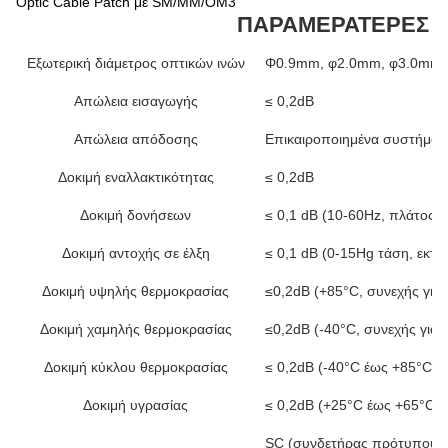
Optic Cable Patch με SM/MM/OM3
ΠΑΡΑΜΕΡΑΤΕΡΕΣ Π
Εξωτερική διάμετρος οπτικών ινών
Φ0.9mm, φ2.0mm, φ3.0mm δ
Απώλεια εισαγωγής
≤ 0,2dB
Απώλεια απόδοσης
Επικαιροποιημένα συστήματ
Δοκιμή εναλλακτικότητας
≤ 0,2dB
Δοκιμή δονήσεων
≤ 0,1 dB (10-60Hz, πλάτος 
Δοκιμή αντοχής σε έλξη
≤ 0,1 dB (0-15Hg τάση, εκτό
Δοκιμή υψηλής θερμοκρασίας
≤0,2dB (+85°C, συνεχής για
Δοκιμή χαμηλής θερμοκρασίας
≤0,2dB (-40°C, συνεχής για 
Δοκιμή κύκλου θερμοκρασίας
≤ 0,2dB (-40°C έως +85°C, 
Δοκιμή υγρασίας
≤ 0,2dB (+25°C έως +65°C, 
SC (συνδετήρας πρότυπου) 