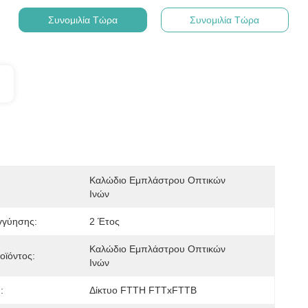
Συνομιλία Τώρα
Συνομιλία Τώρα
Καλώδιο Εμπλάστρου Οπτικών 
Ινών
γγύησης:
2 Έτος
Καλώδιο Εμπλάστρου Οπτικών 
οϊόντος:
Ινών
:
Δίκτυο FTTH FTTxFTTB