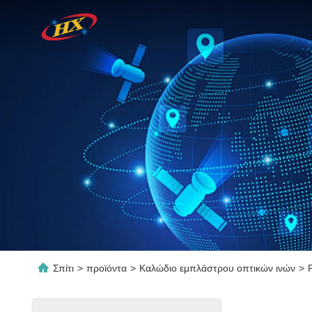
Σπίτι
>
προϊόντα
>
Καλώδιο εμπλάστρου οπτικών ινών
>