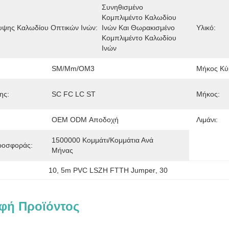
Συνηθισμένο 
Κομπλιμέντο Καλωδίου 
υψης Καλωδίου Οπτικών Ινών:
Ινών Και Θωρακισμένο 
Υλικό:
Κομπλιμέντο Καλωδίου 
Ινών
SM/mm/OM3
Μήκος Κύ
ης:
SC FC LC ST
Μήκος:
OEM ODM Αποδοχή
Λιμάνι:
1500000 Κομμάτι/κομμάτια Ανά   
ροσφοράς:
Μήνας
10
, 
5m PVC LSZH FTTH Jumper
, 
30
φή Προϊόντος