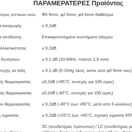
ΠΑΡΑΜΕΡΑΤΕΡΕΣ Προϊόντος
ετρος οπτικών ινών
Φ0.9mm, φ2.0mm, φ3.0mm διαθέσιμα
α εισαγωγής
≤ 0,2dB
α απόδοσης
Επικαιροποιημένα συστήματα ελέγχου
αλλακτικότητας
≤ 0,2dB
ή δονήσεων
≤ 0,1 dB (10-60Hz, πλάτος 1,5 mm)
τοχής σε έλξη
≤ 0,1 dB (0-15Hg τάση, εκτός από φ0.9mm ίνες)
ής θερμοκρασίας
≤0,2dB (+85°C, συνεχής για 100 ώρες)
λής θερμοκρασίας
≤0,2dB (-40°C, συνεχής για 100 ώρες)
ου θερμοκρασίας
≤ 0,2dB (-40°C έως +85°C, μετά από 5 κύκλους)
ή υγρασίας
≤ 0,2dB (+25°C έως +65°C, σχετική υγρασία 93
SC (συνδετήρας πρότυπου) / LC (συνδετήρας μ