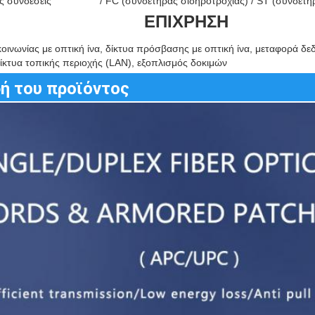
ς συνδέσεις
/ FC (συνδετήρας σιδηροτροχιάς) / ST (συνδετή
ΕΠΙΧΡΗΣΗ
οινωνίας με οπτική ίνα, δίκτυα πρόσβασης με οπτική ίνα, μεταφορά δε
 δίκτυα τοπικής περιοχής (LAN), εξοπλισμός δοκιμών
ή του προϊόντος