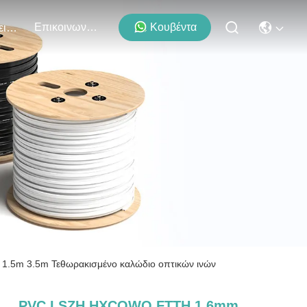
Επικοινωνήστε Μαζί Μας
Κουβέντα
Εκδηλώσεις
m 3.5m Τεθωρακισμένο καλώδιο οπτικών ινών
PVC LSZH HXCOWO FTTH 1.6mm