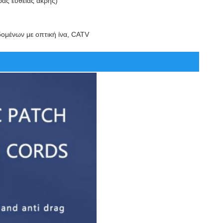
ρας ευθείας άκρης)
δομένων με οπτική ίνα, CATV