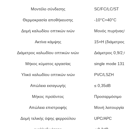
Μοντέλο σύνδεσης
SC/FC/LC/ST
Θερμοκρασία αποθήκευσης
-10°C+40°C
Δομή καλωδίου οπτικών ινών
Μονός πυρήνας/Δι
Ακτίνα κάμψης
15×H (διάμετρος κ
Διάμετρος καλωδίου οπτικών ινών
Διάμετρος 0,9/2,0/
Μήκος κύματος εργασίας
single mode 1310
Υλικό καλωδίου οπτικών ινών
PVC/LSZH
Απώλεια εισαγωγής
≤ 0,35dB
Μήκος προϊόντος
Προσαρμόσιμο
Απώλεια επιστροφής
Μονή λειτουργία U
Δομή τελικής όψης φερρούλου
UPC/APC