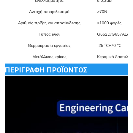
εναλλαξιμότητα
≤ 0,2dB
Αντοχή σε εφελκυσμό
>70Ν
Αριθμός πρίζας και αποσύνδεσης
>1000 φορές
Τύπος ινών
G652D/G657A1/G
Θερμοκρασία εργασίας
-25 ℃+70 ℃
Μετάλλινος κρίκος
Κεραμικό δακτύλιο
ΠΕΡΙΓΡΑΦΗ ΠΡΟΪΟΝΤΟΣ