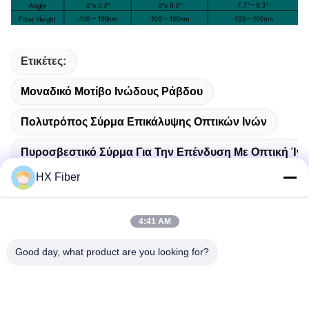
Ετικέτες:
Μοναδικό Μοτίβο Ινώδους Ράβδου
Πολυτρόπος Σύρμα Επικάλυψης Οπτικών Ινών
Πυροσβεστικό Σύρμα Για Την Επένδυση Με Οπτική Ίν
HX Fiber
4:41 AM
Γρήγορη επαφή
Good day, what product are you looking for?
Διεύθυνση
Κτίριο Νο.2, οδός Gaoli 3rd, πόλη Tangxia, Dongguan, Κίνα