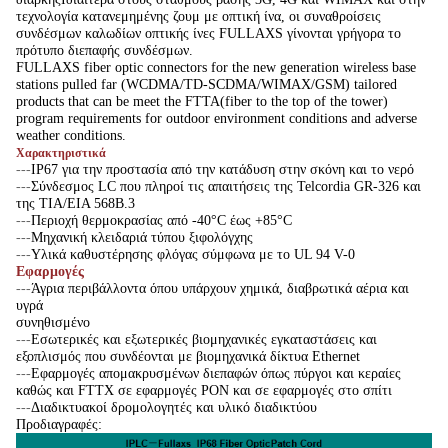
τεχνολογία κατανεμημένης ζουμ με οπτική ίνα, οι συναθροίσεις
συνδέσμων καλωδίων οπτικής ίνες FULLAXS γίνονται γρήγορα το
πρότυπο διεπαφής συνδέσμων.
FULLAXS fiber optic connectors for the new generation wireless base
stations pulled far (WCDMA/TD-SCDMA/WIMAX/GSM) tailored
products that can be meet the FTTA(fiber to the top of the tower)
program requirements for outdoor environment conditions and adverse
weather conditions.
Χαρακτηριστικά
---
IP67 για την προστασία από την κατάδυση στην σκόνη και το νερό
---
Σύνδεσμος LC που πληροί τις απαιτήσεις της Telcordia GR-326 και
της TIA/EIA 568B.3
---
Περιοχή θερμοκρασίας από -40°C έως +85°C
---
Μηχανική κλειδαριά τύπου ξιφολόγχης
---
Υλικά καθυστέρησης φλόγας σύμφωνα με το UL 94 V-0
Εφαρμογές
---
Άγρια περιβάλλοντα όπου υπάρχουν χημικά, διαβρωτικά αέρια και
υγρά
συνηθισμένο
---
Εσωτερικές και εξωτερικές βιομηχανικές εγκαταστάσεις και
εξοπλισμός που συνδέονται με βιομηχανικά δίκτυα Ethernet
---
Εφαρμογές απομακρυσμένων διεπαφών όπως πύργοι και κεραίες
καθώς και FTTX σε εφαρμογές PON και σε εφαρμογές στο σπίτι
---
Διαδικτυακοί δρομολογητές και υλικό διαδικτύου
Προδιαγραφές: