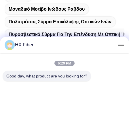
Μοναδικό Μοτίβο Ινώδους Ράβδου
Πολυτρόπος Σύρμα Επικάλυψης Οπτικών Ινών
Πυροσβεστικό Σύρμα Για Την Επένδυση Με Οπτική Ίν
HX Fiber
6:29 PM
Γρήγορη επαφή
Good day, what product are you looking for?
Διεύθυνση
Κτίριο Νο.2, οδός Gaoli 3rd, πόλη Tangxia, Dongguan, Κίνα
Τηλ
86-0769-8772-9980
E-mail