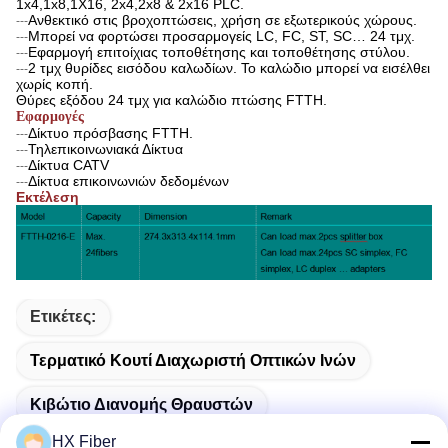
1x4,1x8,1X16, 2x4,2x8 & 2x16 PLC.
Ανθεκτικό στις βροχοπτώσεις, χρήση σε εξωτερικούς χώρους.
---
Μπορεί να φορτώσει προσαρμογείς LC, FC, ST, SC… 24 τμχ.
---
Εφαρμογή επιτοίχιας τοποθέτησης και τοποθέτησης στύλου.
---
2 τμχ θυρίδες εισόδου καλωδίων. Το καλώδιο μπορεί να εισέλθει
---
χωρίς κοπή.
Θύρες εξόδου 24 τμχ για καλώδιο πτώσης FTTH.
Εφαρμογές
Δίκτυο πρόσβασης FTTH.
---
Τηλεπικοινωνιακά Δίκτυα
---
Δίκτυα CATV
---
Δίκτυα επικοινωνιών δεδομένων
---
Εκτέλεση
Ετικέτες:
Τερματικό Κουτί Διαχωριστή Οπτικών Ινών
Κιβώτιο Διανομής Θραυστών
HX Fiber