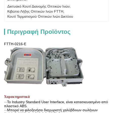
Δικτυακό Κουτί Διανομής Οπτικών Ινών
, 
Κιβώτιο Λήξης Οπτικών Ινών FTTH
, 
Κουτί Τερματισμού Οπτικών Ινών Δικτύου
Περιγραφή Προϊόντος
FTTH-0216-E
Χαρακτηριστικά
Το Industry Standard User Interface, είναι κατασκευασμένο από
---
πλαστικό ABS.
Μπορεί να φιλοξενήσει διαχωριστή χαλύβδινων σωλήνων
---