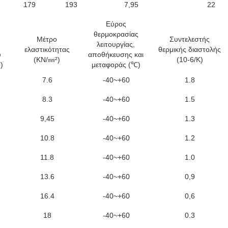
179
193
7,95
22
Εύρος
θερμοκρασίας
Μέτρο
Συντελεστής
λειτουργίας,
ελαστικότητας
θερμικής διαστολής
ύ
αποθήκευσης και
(KN/㎜²)
(10-6/K)
)
μεταφοράς (℃)
7.6
-40~+60
1.8
8.3
-40~+60
1.5
9,45
-40~+60
1.3
10.8
-40~+60
1.2
11.8
-40~+60
1.0
13.6
-40~+60
0,9
16.4
-40~+60
0,6
18
-40~+60
0.3