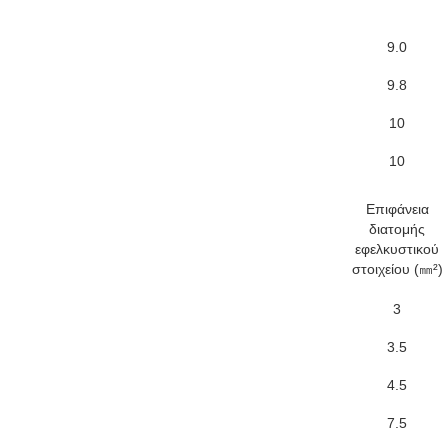
9.0
9.8
10
10
Επιφάνεια
διατομής
εφελκυστικού
στοιχείου (㎜²)
3
3.5
4.5
7.5