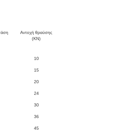
τάση
Αντοχή θραύσης
(KN)
10
15
20
24
30
36
45