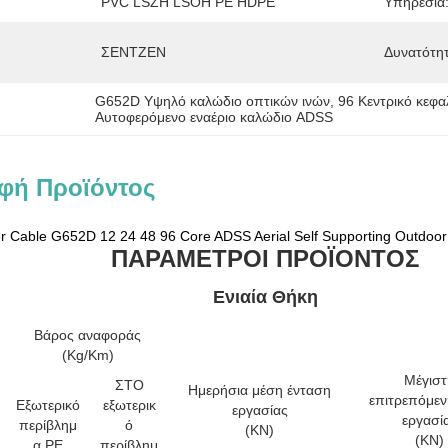
PVC LSZH LSOH PE HDPE
Υπηρεσία
ΣΕΝΤΖΕΝ
Δυνατότη
G652D Υψηλό καλώδιο οπτικών ινών
, 
96 Κεντρικό κεφα
Αυτοφερόμενο εναέριο καλώδιο ADSS
φή Προϊόντος
er Cable G652D 12 24 48 96 Core ADSS Aerial Self Supporting Outdoor
ΠΑΡΑΜΕΤΡΟΙ ΠΡΟΪΟΝΤΟΣ
Ενιαία Θήκη
Βάρος αναφοράς
(Kg/Km)
Μέγιστ
ΣΤΟ
Ημερήσια μέση ένταση
επιτρεπόμεν
Εξωτερικό
εξωτερικ
εργασίας
εργασί
περίβλημ
ό
(KN)
(KN)
α PE
περίβλημ