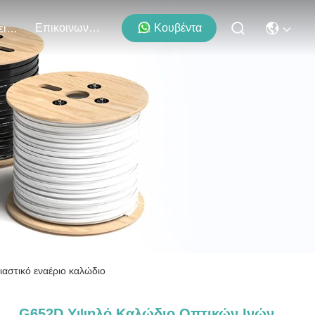
Επικοινωνήστε Μαζί Μας
Κουβέντα
Εκδηλώσεις
αστικό εναέριο καλώδιο
G652D Υψηλό Καλώδιο Οπτικών Ινών