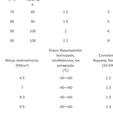
α
75
85
1.2
3
80
90
1.5
5
90
100
2
6
90
100
2.2
8
Εύρος θερμοκρασίας
λειτουργίας,
Συντελεσ
Μέτρο ελαστικότητας
αποθήκευσης και
θερμικής δι
(KN/㎜²)
μεταφοράς
(10-6/
(℃)
4.5
-40~+60
1.2
7
-40~+60
1.3
8.3
-40~+60
1.3
9.5
-40~+60
1.3