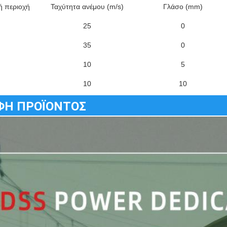
ή περιοχή
Ταχύτητα ανέμου (m/s)
Γλάσο (mm)
25
0
35
0
10
5
10
10
ΦΗ ΠΡΟΪΟΝΤΟΣ