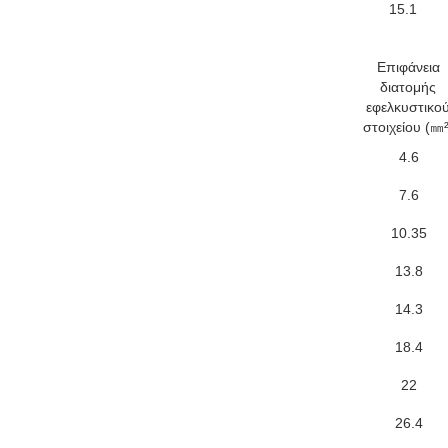
15.1
Επιφάνεια
διατομής
εφελκυστικο
στοιχείου (㎜²
4.6
7.6
10.35
13.8
14.3
18.4
22
26.4