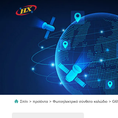
Σπίτι
>
προϊόντα
>
Φωτοηλεκτρικό σύνθετο καλώδιο
>
G65