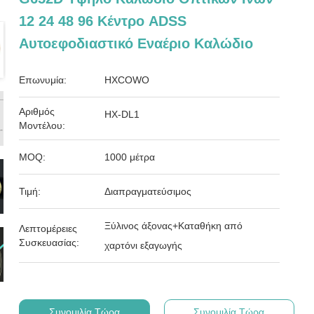
12 24 48 96 Κέντρο ADSS
Αυτοεφοδιαστικό Εναέριο Καλώδιο
Επωνυμία:
HXCOWO
Αριθμός
HX-DL1
Μοντέλου:
MOQ:
1000 μέτρα
Τιμή:
Διαπραγματεύσιμος
Ξύλινος άξονας+Καταθήκη από
Λεπτομέρειες
Συσκευασίας:
χαρτόνι εξαγωγής
Συνομιλία Τώρα
Συνομιλία Τώρα