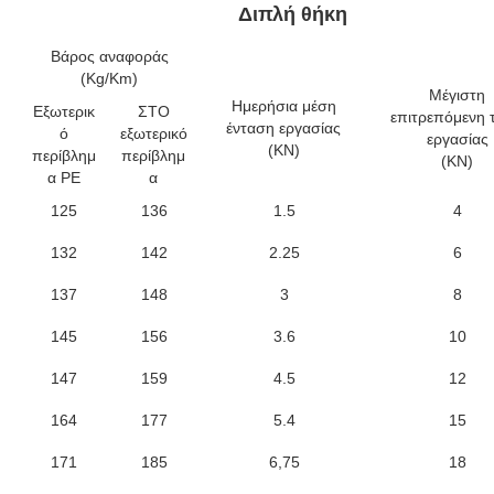
Διπλή θήκη
Βάρος αναφοράς
(Kg/Km)
Μέγιστη
Ημερήσια μέση
Εξωτερικ
ΣΤΟ
επιτρεπόμενη 
ένταση εργασίας
ό
εξωτερικό
εργασίας
(KN)
περίβλημ
περίβλημ
(KN)
α PE
α
125
136
1.5
4
132
142
2.25
6
137
148
3
8
145
156
3.6
10
147
159
4.5
12
164
177
5.4
15
171
185
6,75
18