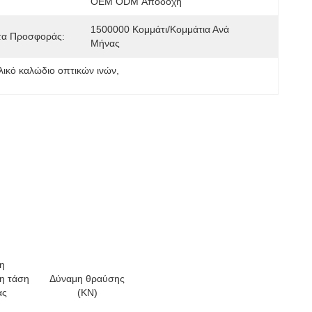
:
OEM ODM Αποδοχή
1500000 Κομμάτι/κομμάτια Ανά   
τα Προσφοράς:
Μήνας
λικό καλώδιο οπτικών ινών
, 
η
η τάση
Δύναμη θραύσης
ας
(KN)