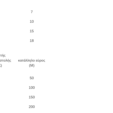
7
10
15
18
τής
αστολής
κατάλληλο εύρος
K)
(Μ)
50
100
150
200