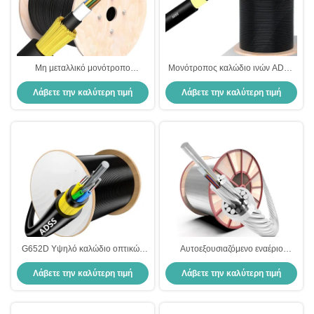
Μη μεταλλικό μονότροπο
Μονότροπος καλώδιο ινών ADSS
αυτοστήριξης εναέριου καλωδίου
G657A Εξωτερικό
Λάβετε την καλύτερη τιμή
Λάβετε την καλύτερη τιμή
ινών Drop Round ADSS
αυτοεξουσιαζόμενο εναέριο
καλώδιο ινών
G652D Υψηλό καλώδιο οπτικών
Αυτοεξουσιαζόμενο εναέριο
ινών 12 24 48 96 Κέντρο ADSS
καλώδιο οπτικών ινών OPGW
Λάβετε την καλύτερη τιμή
Λάβετε την καλύτερη τιμή
Αυτοεφοδιαστικό εναέριο καλώδιο