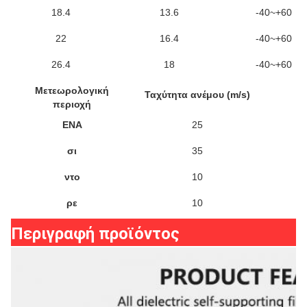
18.4
13.6
-40~+60
22
16.4
-40~+60
26.4
18
-40~+60
Μετεωρολογική
Ταχύτητα ανέμου (m/s)
Κ
περιοχή
ΕΝΑ
25
σι
35
ντο
10
ρε
10
Περιγραφή προϊόντος