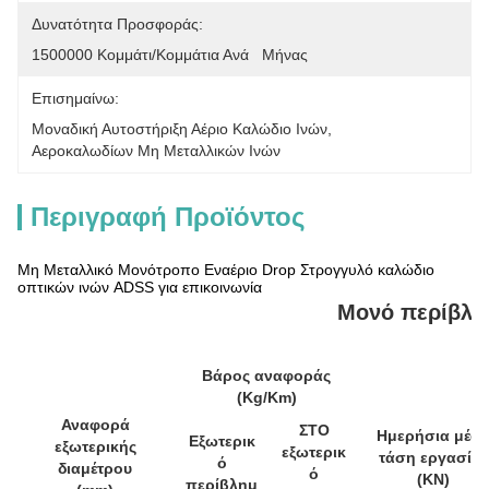
Δυνατότητα Προσφοράς:
1500000 Κομμάτι/κομμάτια Ανά   Μήνας
Επισημαίνω:
Μοναδική Αυτοστήριξη Αέριο Καλώδιο Ινών
, 
Αεροκαλωδίων Μη Μεταλλικών Ινών
Περιγραφή Προϊόντος
Μη Μεταλλικό Μονότροπο Εναέριο Drop Στρογγυλό καλώδιο
οπτικών ινών ADSS για επικοινωνία
Μονό περίβλη
Βάρος αναφοράς
(Kg/Km)
Αναφορά
ΣΤΟ
Ημερήσια μέσ
Εξωτερικ
εξωτερικής
εξωτερικ
τάση εργασίας
ό
διαμέτρου
ό
(KN)
περίβλημ