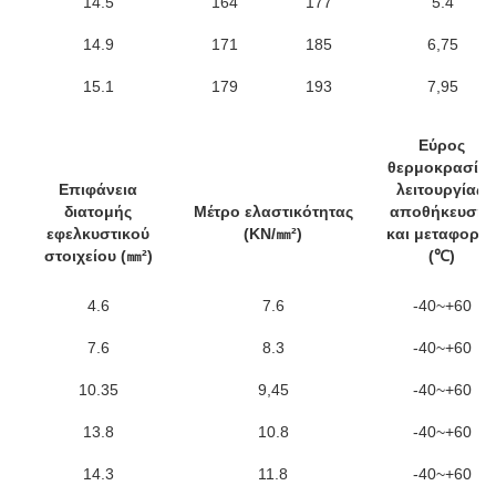
14.5
164
177
5.4
14.9
171
185
6,75
15.1
179
193
7,95
Εύρος
θερμοκρασίας
Επιφάνεια
λειτουργίας,
διατομής
Μέτρο ελαστικότητας
αποθήκευσης
εφελκυστικού
(KN/㎜²)
και μεταφορά
στοιχείου (㎜²)
(℃)
4.6
7.6
-40~+60
7.6
8.3
-40~+60
10.35
9,45
-40~+60
13.8
10.8
-40~+60
14.3
11.8
-40~+60