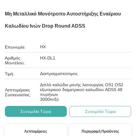
Μη Μεταλλικό Μονότροπο Αυτοστήριξης Εναέριου
Καλωδίου Ινών Drop Round ADSS
HX
Επωνυμία:
Αριθμός
HX-DL1
Μοντέλου:
Διαπραγματεύσιμος
Τιμή:
Διπλό καλώδιο μονής λειτουργίας OS1 OS2
εξωτερικού διαμετρικού καλωδίου ADSS 48
Λεπτομέρειες
πυρήνων
Συσκευασίας:
3000m/ξύ
Συνομιλία Τώρα
Συνομιλία Τώρα
Λεπτομέρειες
Περιγραφή Προϊόντος