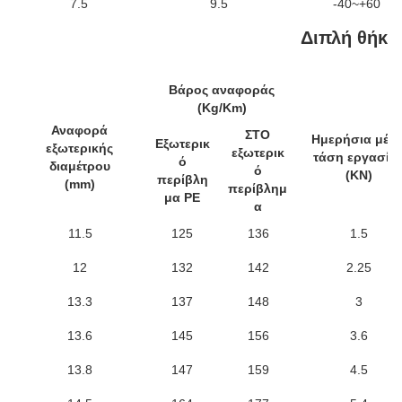
7.5
9.5
-40~+60
Διπλή θήκη
Βάρος αναφοράς
(Kg/Km)
Αναφορά
ΣΤΟ
Ημερήσια μέσ
Εξωτερικ
εξωτερικής
εξωτερικ
τάση εργασία
ό
διαμέτρου
ό
(KN)
περίβλη
(mm)
περίβλημ
μα PE
α
11.5
125
136
1.5
12
132
142
2.25
13.3
137
148
3
13.6
145
156
3.6
13.8
147
159
4.5