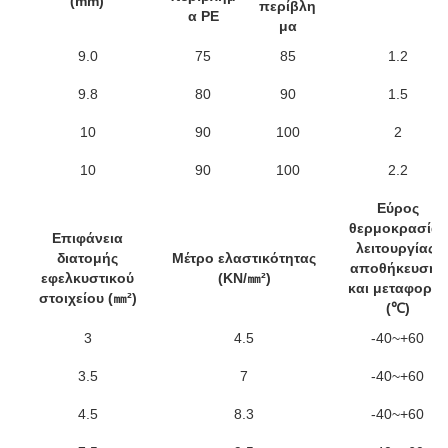
(mm)
περίβλη
α PE
μα
9.0
75
85
1.2
9.8
80
90
1.5
10
90
100
2
10
90
100
2.2
Εύρος
θερμοκρασίας
Επιφάνεια
λειτουργίας,
διατομής
Μέτρο ελαστικότητας
αποθήκευσης
εφελκυστικού
(KN/㎜²)
και μεταφοράς
στοιχείου (㎜²)
(℃)
3
4.5
-40~+60
3.5
7
-40~+60
4.5
8.3
-40~+60