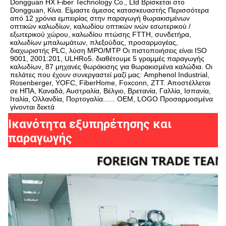
Dongguan HX Fiber Technology Co., Ltd Βρίσκεται στο 
Dongguan, Κίνα. Είμαστε άμεσος κατασκευαστής Περισσότερα 
από 12 χρόνια εμπειρίας στην παραγωγή θωρακισμένων 
οπτικών καλωδίων, καλωδίου οπτικών ινών εσωτερικού / 
εξωτερικού χώρου, καλωδίου πτώσης FTTH, συνδετήρα, 
καλωδίων μπαλωμάτων, πλεξούδας, προσαρμογέας, 
διαχωριστής PLC, λύση MPO/MTP Οι πιστοποιήσεις είναι ISO 
9001, 2001:201, ULHRo5. διαθέτουμε 5 γραμμές παραγωγής 
καλωδίων, 87 μηχανές θωράκισης για θωρακισμένα καλώδια. Οι 
πελάτες που έχουν συνεργαστεί μαζί μας: Amphenol Industrial, 
Rosenberger, YOFC, FiberHome, Foxconn, ZTT. Αποστέλλεται 
σε ΗΠΑ, Καναδά, Αυστραλία, Βέλγιο, Βρετανία, Γαλλία, Ισπανία, 
Ιταλία, Ολλανδία, Πορτογαλία...... OEM, LOGO Προσαρμοσμένα 
γίνονται δεκτά
Ικανότητα εξυπηρέτησης και
παραγωγής