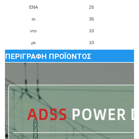
ΕΝΑ
25
σι
35
ντο
10
ρε
10
ΠΕΡΙΓΡΑΦΗ ΠΡΟΪΟΝΤΟΣ