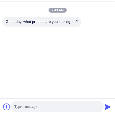
Υψηλή μηχανική αντοχή, βελτιώνει την αντοχή εφελκυσμού των 
2:43 AM
οπτικών καλωδίων
Good day, what product are you looking for?
Αντιπαρεμβολές, μη αγώγιμες, ανθεκτικές στη διάβρωση