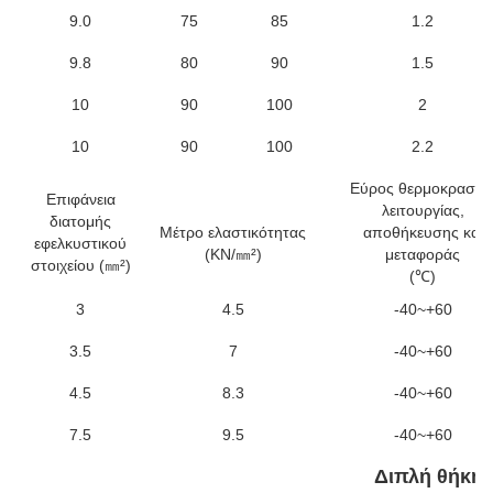
9.0
75
85
1.2
9.8
80
90
1.5
10
90
100
2
10
90
100
2.2
Εύρος θερμοκρασία
Επιφάνεια
λειτουργίας,
διατομής
Μέτρο ελαστικότητας
αποθήκευσης και
εφελκυστικού
(KN/㎜²)
μεταφοράς
στοιχείου (㎜²)
(℃)
3
4.5
-40~+60
3.5
7
-40~+60
4.5
8.3
-40~+60
7.5
9.5
-40~+60
Διπλή θήκη