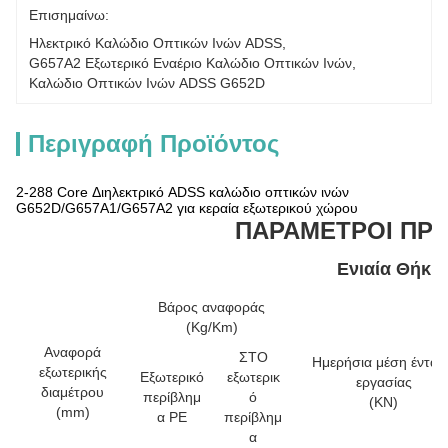
Επισημαίνω:
Ηλεκτρικό Καλώδιο Οπτικών Ινών ADSS
, 
G657A2 Εξωτερικό Εναέριο Καλώδιο Οπτικών Ινών
, 
Καλώδιο Οπτικών Ινών ADSS G652D
Περιγραφή Προϊόντος
2-288 Core Διηλεκτρικό ADSS καλώδιο οπτικών ινών
G652D/G657A1/G657A2 για κεραία εξωτερικού χώρου
ΠΑΡΑΜΕΤΡΟΙ ΠΡ
Ενιαία Θήκη
Βάρος αναφοράς
(Kg/Km)
Αναφορά
ΣΤΟ
Ημερήσια μέση έντασ
εξωτερικής
Εξωτερικό
εξωτερικ
εργασίας
διαμέτρου
περίβλημ
ό
(KN)
(mm)
α PE
περίβλημ
α