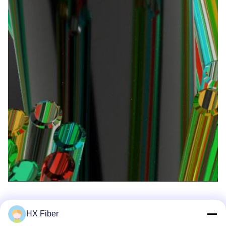
HX Fiber
ΚΑΘΑΡΑ ΕΙΣΑΓΩΓΗ ΥΨΗΛΗΣ ΑΝΤΟΧΗΣ FRP