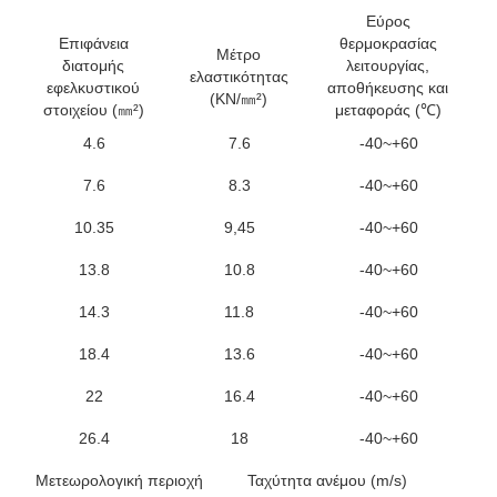
Εύρος
Επιφάνεια
θερμοκρασίας
Μέτρο
διατομής
λειτουργίας,
ελαστικότητας
θε
εφελκυστικού
αποθήκευσης και
(KN/㎜²)
στοιχείου (㎜²)
μεταφοράς (℃)
4.6
7.6
-40~+60
7.6
8.3
-40~+60
10.35
9,45
-40~+60
13.8
10.8
-40~+60
14.3
11.8
-40~+60
18.4
13.6
-40~+60
22
16.4
-40~+60
26.4
18
-40~+60
Μετεωρολογική περιοχή
Ταχύτητα ανέμου (m/s)