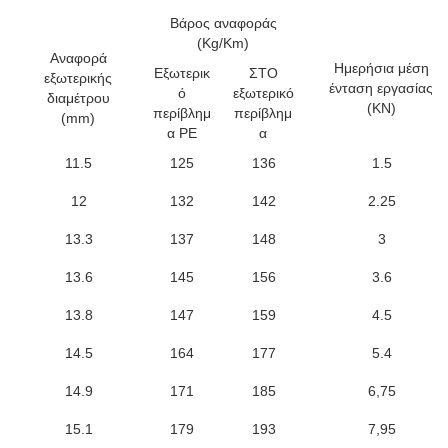
Βάρος αναφοράς
(Kg/Km)
Αναφορά
Ημερήσια μέση
Εξωτερικ
ΣΤΟ
εξωτερικής
ένταση εργασίας
ό
εξωτερικό
διαμέτρου
(KN)
περίβλημ
περίβλημ
(mm)
α PE
α
11.5
125
136
1.5
12
132
142
2.25
13.3
137
148
3
13.6
145
156
3.6
13.8
147
159
4.5
14.5
164
177
5.4
14.9
171
185
6,75
15.1
179
193
7,95