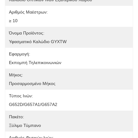
Αριθμός Μαέστρων:
≥ 10
Όνομα Προϊόντος:
Υφασματικό Καλώδιο GYXTW
Εφαρμογή:
Εκπομπή Τηλεπικοινωνιών
Μήκος:
Προσαρμοσμένο Μήκος
Τύπος Ινών:
G652D/G657A1/G657A2
Πακέτο:
Ξύλιμο Τύμπανο
Αριθμός Φυτικών Ινών: