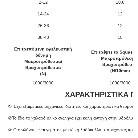
2-12
10.6
14-24
12
26-36
12
38-48
15
Επιτρεπόμενη εφελκυστική
Επιτρέψτε το Squash 
δύναμη
Μακροπρόθεσμα
Μακροπρόθεσμα/
Βραχυπρόθεσμα
Βραχυπρόθεσμα
(N/10mm)
(Ν)
1000/3000
1000/3000
ΧΑΡΑΚΤΗΡΙΣΤΙΚΑ 
① Έχει εξαιρετικές μηχανικές ιδιότητες και χαρακτηριστικά θερμοκρ
②Το ίδιο το χαλαρό υλικό σωλήνα έχει καλή αντοχή στην υδρόλυσ
③ Ο σωλήνας είναι γεμάτος με ειδική λαδόκολλα, παρέχοντας κρίσι