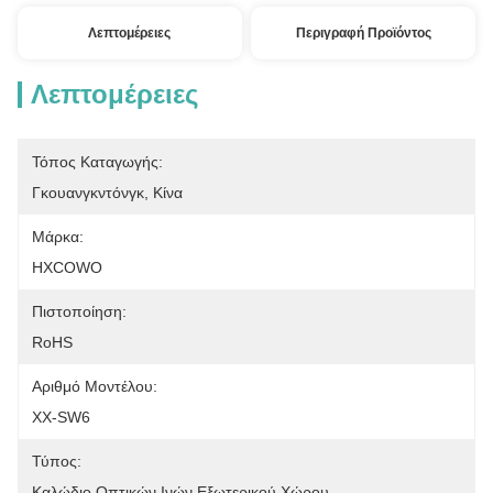
Λεπτομέρειες
Περιγραφή Προϊόντος
Λεπτομέρειες
Τόπος Καταγωγής:
Γκουανγκντόνγκ, Κίνα
Μάρκα:
HXCOWO
Πιστοποίηση:
RoHS
Αριθμό Μοντέλου:
ΧΧ-SW6
Τύπος:
Καλώδιο Οπτικών Ινών Εξωτερικού Χώρου